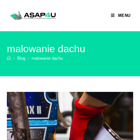
MENU
malowanie dachu
>
Blog
>
malowanie dachu