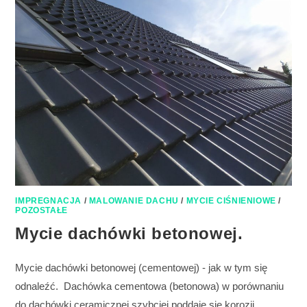
IMPREGNACJA
/
MALOWANIE DACHU
/
MYCIE CIŚNIENIOWE
/
POZOSTAŁE
Mycie dachówki betonowej.
Mycie dachówki betonowej (cementowej) - jak w tym się
odnaleźć. Dachówka cementowa (betonowa) w porównaniu
do dachówki ceramicznej szybciej poddaje się korozji