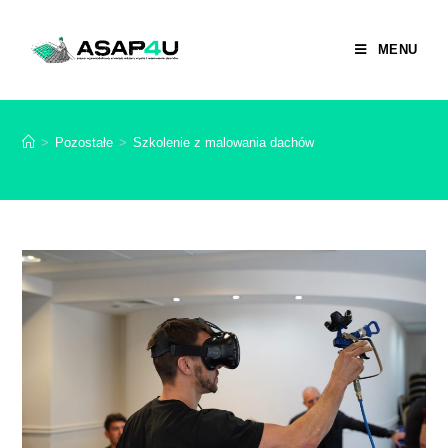
MENU
>
Pozostałe
>
Szkolenie z malowania dachów