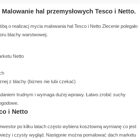
i Malowanie hal przemysłowych Tesco i Netto.
ą o realizacj mycia malowania hal Tesco i Netto Zlecenie polegało
oru blachy warstwowej.
rketu Netto
ch
j z blachy (biznes nie lubi czekać)
zadaniem trudnym i wymaga dużej wprawy. Łatwo zrobić suchy
pogodowe.
o i Netto
nwestor po kilku latach często wybiera kosztowną wymianę co jest
ieży i czysty wygląd. Następnie można pomalować dach marketu