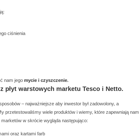
ją:
go ciśnienia
leć nam jego
mycie i czyszczenie.
 płyt warstowych marketu Tesco i Netto.
posobów – najważniejsze aby inwestor był zadowolony, a
 My przetestowaliśmy wiele produktów i wiemy, które zapewniają nam
l marketów w skrócie wygląda następująco:
ami oraz kartami farb