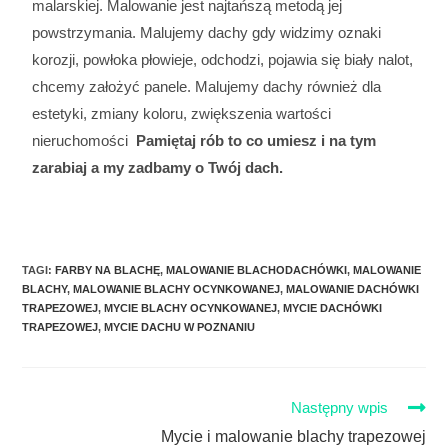
malarskiej. Malowanie jest najtańszą metodą jej
powstrzymania. Malujemy dachy gdy widzimy oznaki
korozji, powłoka płowieje, odchodzi, pojawia się biały nalot,
chcemy założyć panele. Malujemy dachy również dla
estetyki, zmiany koloru, zwiększenia wartości
nieruchomości
Pamiętaj rób to co umiesz i na tym
zarabiaj a my zadbamy o Twój dach.
TAGI
:
FARBY NA BLACHĘ
,
MALOWANIE BLACHODACHÓWKI
,
MALOWANIE
BLACHY
,
MALOWANIE BLACHY OCYNKOWANEJ
,
MALOWANIE DACHÓWKI
TRAPEZOWEJ
,
MYCIE BLACHY OCYNKOWANEJ
,
MYCIE DACHÓWKI
TRAPEZOWEJ
,
MYCIE DACHU W POZNANIU
Następny wpis
Mycie i malowanie blachy trapezowej