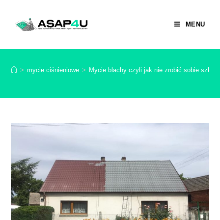
MENU
>
mycie ciśnieniowe
>
Mycie blachy czyli jak nie zrobić sobie szkod