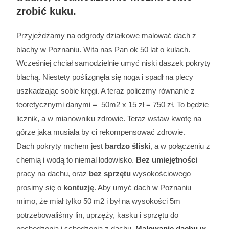
zrobić kuku.
Przyjeżdżamy na odgrody działkowe malować dach z
blachy w Poznaniu. Wita nas Pan ok 50 lat o kulach.
Wcześniej chciał samodzielnie umyć niski daszek pokryty
blachą. Niestety poślizgnęła się noga i spadł na plecy
uszkadzając sobie kręgi. A teraz policzmy równanie z
teoretycznymi danymi = 50m2 x 15 zł = 750 zł. To będzie
licznik, a w mianowniku zdrowie. Teraz wstaw kwotę na
górze jaka musiała by ci rekompensować zdrowie.
Dach pokryty mchem jest
bardzo śliski
, a w połączeniu z
chemią i wodą to niemal lodowisko.
Bez umiejętności
pracy na dachu, oraz
bez sprzętu
wysokościowego
prosimy się o
kontuzję
. Aby umyć dach w Poznaniu
mimo, że miał tylko 50 m2 i był na wysokości 5m
potrzebowaliśmy lin, uprzęży, kasku i sprzętu do
pochodzenia i schodzenia z dachu.
Malowanie dachu w