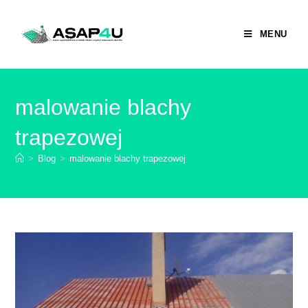
MENU
malowanie blachy
trapezowej
>
Blog
>
malowanie blachy trapezowej