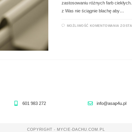
zastosowaniu różnych farb ciekłych.
z Was nie ściągnie blachę aby…
MOŻLIWOŚĆ KOMENTOWANIA
ZOST
601 983 272
info@asap4u.pl
COPYRIGHT - MYCIE-DACHU.COM.PL