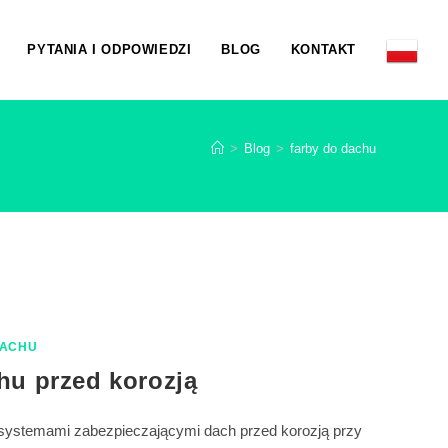
PYTANIA I ODPOWIEDZI
BLOG
KONTAKT
>
Blog
>
farby do dachu
DACHU
hu przed korozją
 systemami zabezpieczającymi dach przed korozją przy