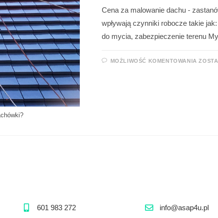
Cena za malowanie dachu - zastan
wpływają czynniki robocze takie ja
do mycia, zabezpieczenie terenu M
MOŻLIWOŚĆ KOMENTOWANIA
ZOST
achówki?
601 983 272
info@asap4u.pl