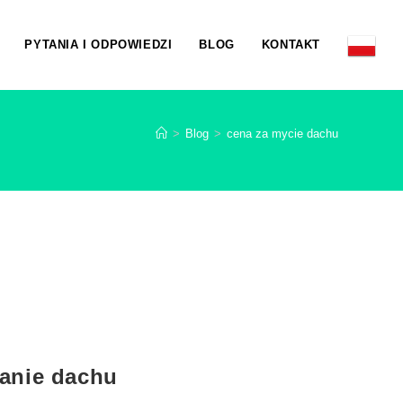
PYTANIA I ODPOWIEDZI
BLOG
KONTAKT
>
Blog
>
cena za mycie dachu
anie dachu