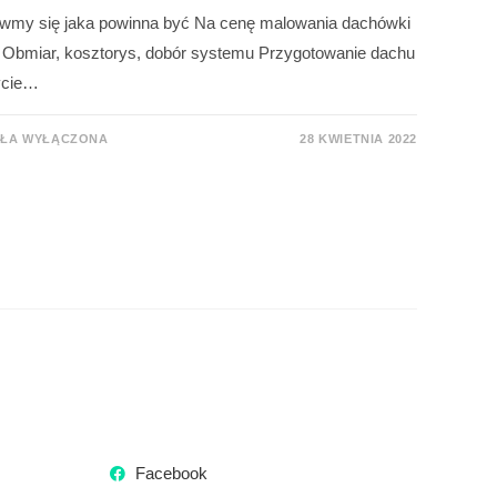
ówmy się jaka powinna być Na cenę malowania dachówki
k: Obmiar, kosztorys, dobór systemu Przygotowanie dachu
ycie…
AŁA WYŁĄCZONA
28 KWIETNIA 2022
Facebook